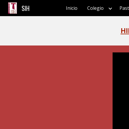
SIH
Inicio
Colegio
Past
Sk
HI