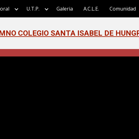
oral
U.T.P.
Galeria
A.C.L.E.
Comunidad
ip to main content
Skip to navigat
MNO COLEGIO SANTA ISABEL DE HUNG